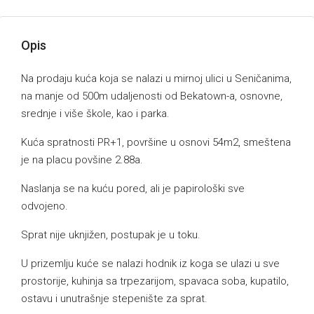
Opis
Na prodaju kuća koja se nalazi u mirnoj ulici u Seničanima,
na manje od 500m udaljenosti od Bekatown-a, osnovne,
srednje i više škole, kao i parka.
Kuća spratnosti PR+1, površine u osnovi 54m2, smeštena
je na placu povšine 2.88a.
Naslanja se na kuću pored, ali je papirološki sve
odvojeno.
Sprat nije uknjižen, postupak je u toku.
U prizemlju kuće se nalazi hodnik iz koga se ulazi u sve
prostorije, kuhinja sa trpezarijom, spavaca soba, kupatilo,
ostavu i unutrašnje stepenište za sprat.