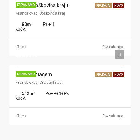
Kuća u Boškovića kraju
IZDVAJAMO
PRODAJA
NOVO
Aranđelovac, Boškovića kraj
80
m²
Pr + 1
KUĆA
Leo
3 sata ago
250.000€
Kuća sa placem
IZDVAJAMO
PRODAJA
NOVO
Aranđelovac, Orašački put
512
m²
Po+P+1+Pk
KUĆA
Leo
4 sata ago