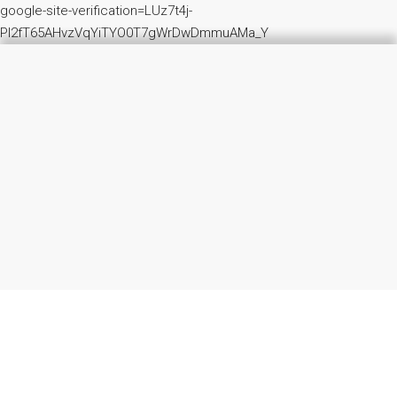
google-site-verification=LUz7t4j-
PI2fT65AHvzVqYiTYO0T7gWrDwDmmuAMa_Y