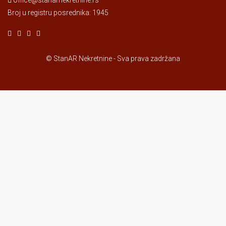
office@stanarnekretnine.rs
Broj u registru posrednika: 1945
© StanAR Nekretnine - Sva prava zadržana