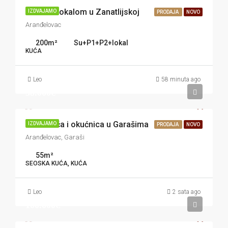
Kuća sa lokalom u Zanatlijskoj
IZDVAJAMO
PRODAJA
NOVO
Aranđelovac
200
m²
Su+P1+P2+lokal
KUĆA
Leo
58 minuta ago
38.000€
Stara kuća i okućnica u Garašima
IZDVAJAMO
PRODAJA
NOVO
Aranđelovac, Garaši
55
m²
SEOSKA KUĆA, KUĆA
Leo
2 sata ago
100.000€