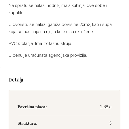
Na spratu se nalazi hodnik, mala kuhinja, dve sobe i
kupatilo.
U dvorištu se nalazi garaža površine 20m2, kao i šupa
koja se naslanja na nju, a koje nisu uknjižene.
PVC stolarija. Ima trofaznu struju.
U cenu je uračunata agencijska provizija.
Detalji
2.88 a
Površina placa:
3
Struktura: