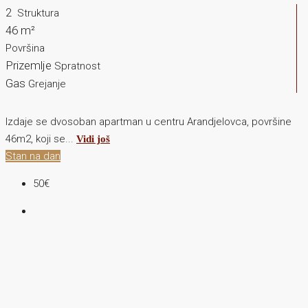
2
Struktura
46 m²
Površina
Prizemlje
Spratnost
Gas
Grejanje
Izdaje se dvosoban apartman u centru Arandjelovca, površine
46m2, koji se...
Vidi još
Stan na dan
50€