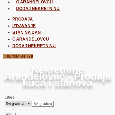
O ARANĐELOVCU
DODAJ NEKRETNINU
PRODAJA
IZDAVANJE
STAN NA DAN
O ARANĐELOVCU
DODAJ NEKRETNINU
064/34 84 779
Nekretnine
Aranđelovac - Prodaja
kuća i stanova
Cities
Svi gradovi
Naselje