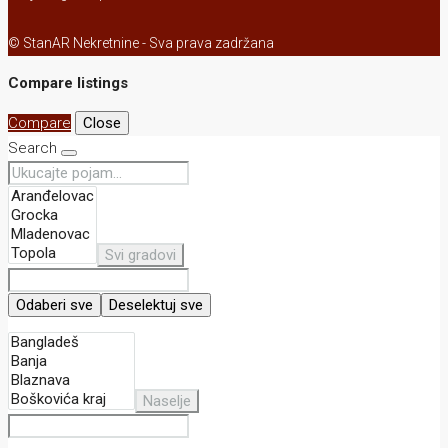
© StanAR Nekretnine - Sva prava zadržana
Compare listings
Compare
Close
Search
Svi gradovi
Odaberi sve
Deselektuj sve
Naselje