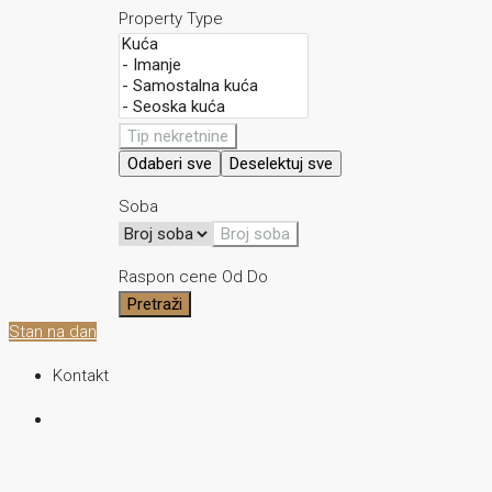
Property Type
Tip nekretnine
Odaberi sve
Deselektuj sve
Soba
Broj soba
Raspon cene
Od
Do
Pretraži
Stan na dan
Kontakt