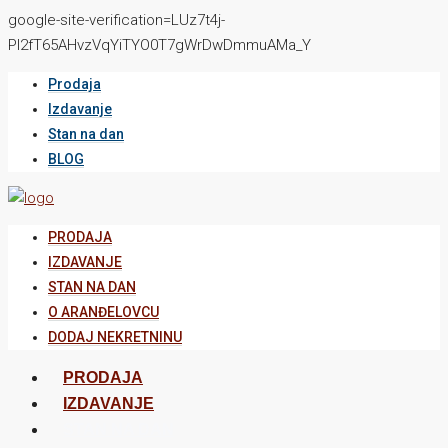
google-site-verification=LUz7t4j-
PI2fT65AHvzVqYiTYO0T7gWrDwDmmuAMa_Y
Prodaja
Izdavanje
Stan na dan
BLOG
PRODAJA
IZDAVANJE
STAN NA DAN
O ARANĐELOVCU
DODAJ NEKRETNINU
PRODAJA
IZDAVANJE
STAN NA DAN