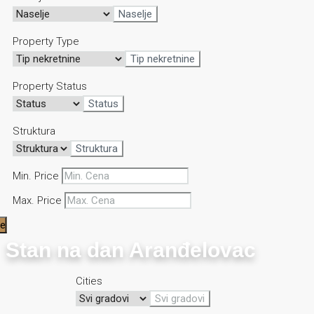
Naselje
Property Type
Tip nekretnine
Property Status
Status
Struktura
Struktura
Min. Price
Max. Price
se
Stan na dan Aranđelovac
Cities
Svi gradovi