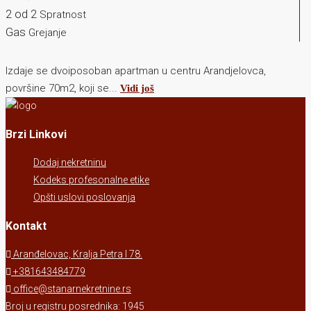
2 od 2
Spratnost
Gas
Grejanje
Izdaje se dvoiposoban apartman u centru Arandjelovca,
površine 70m2, koji se...
Vidi još
Brzi Linkovi
Dodaj nekretninu
Kodeks profesonalne etike
Opšti uslovi poslovanja
Kontakt
Aranđelovac, Kralja Petra I 78.
+381643484779
office@stanarnekretnine.rs
Broj u registru posrednika: 1945