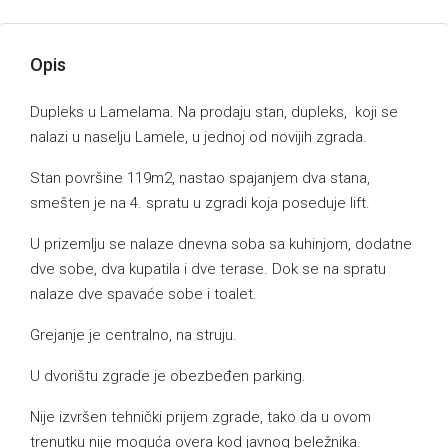
Opis
Dupleks u Lamelama. Na prodaju stan, dupleks, koji se
nalazi u naselju Lamele, u jednoj od novijih zgrada.
Stan površine 119m2, nastao spajanjem dva stana,
smešten je na 4. spratu u zgradi koja poseduje lift.
U prizemlju se nalaze dnevna soba sa kuhinjom, dodatne
dve sobe, dva kupatila i dve terase. Dok se na spratu
nalaze dve spavaće sobe i toalet.
Grejanje je centralno, na struju.
U dvorištu zgrade je obezbeđen parking.
Nije izvršen tehnički prijem zgrade, tako da u ovom
trenutku nije moguća overa kod javnog beležnika.