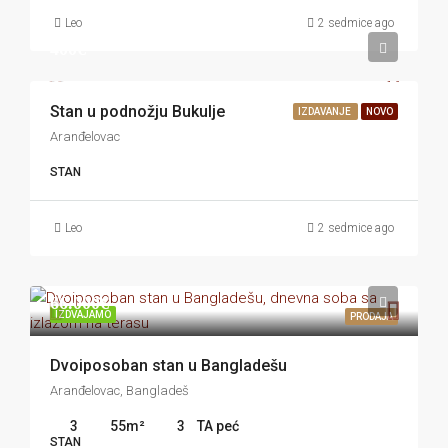
Leo
2 sedmice ago
400€
Stan u podnožju Bukulje
IZDAVANJE
NOVO
Aranđelovac
STAN
Leo
2 sedmice ago
66.000€
IZDVAJAMO
PRODAJA
Dvoiposoban stan u Bangladešu
Aranđelovac, Bangladeš
3
55
m²
3
TA peć
STAN