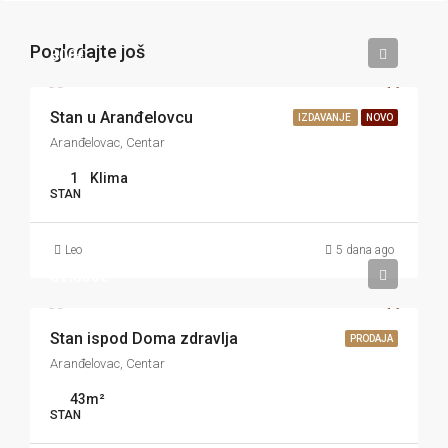
Pogledajte još
300€
Stan u Aranđelovcu
IZDAVANJE
NOVO
Aranđelovac, Centar
1
Klima
STAN
Leo
5 dana ago
61.800€
Stan ispod Doma zdravlja
PRODAJA
Aranđelovac, Centar
43
m²
STAN