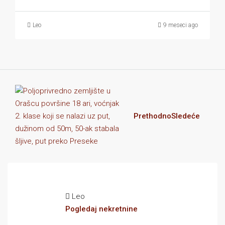
Leo
9 meseci ago
Prethodno
Sledeće
Leo
Pogledaj nekretnine