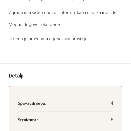
Zgrada ima video nadzor, interfon, kao i ulaz za invalide.
Moguć dogovor oko cene.
U cenu je uračunata agencijska provizija.
Detalji
4
Spavaćih soba:
5
Struktura: