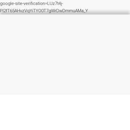
google-site-verification=LUz7t4j-
PI2fT65AHvzVqYiTYO0T7gWrDwDmmuAMa_Y