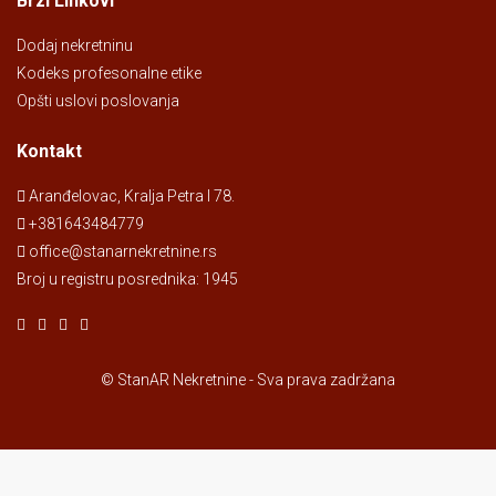
Brzi Linkovi
Dodaj nekretninu
Kodeks profesonalne etike
Opšti uslovi poslovanja
Kontakt
Aranđelovac, Kralja Petra I 78.
+381643484779
office@stanarnekretnine.rs
Broj u registru posrednika: 1945
© StanAR Nekretnine - Sva prava zadržana